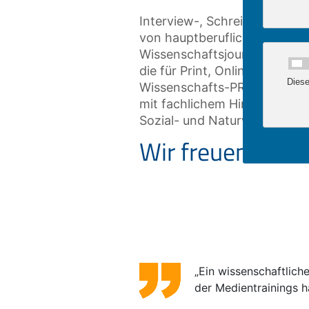
Interview-, Schreib- und Ko
von hauptberuflichen
Wissenschaftsjournalist*inn
die für Print, Online, Hörfun
Diese
Wissenschafts-PR arbeiten
mit fachlichem Hintergrund a
Sozial- und Naturwissenscha
Wir freuen uns a
„Ein wissenschaftlich
der Medientrainings h