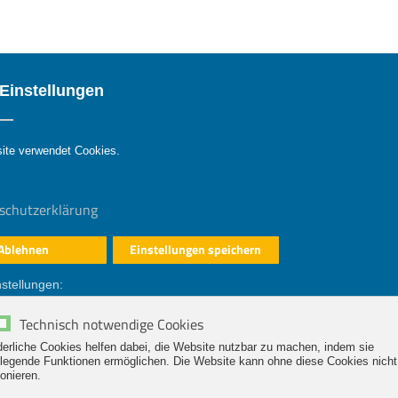
Einstellungen
ite verwendet Cookies.
schutzerklärung
Ablehnen
Einstellungen speichern
REFERENZEN
TEAM
KONTAKT
stellungen:
Technisch notwendige Cookies
schaft.
derliche Cookies helfen dabei, die Website nutzbar zu machen, indem sie
 fit für die Medien!
legende Funktionen ermöglichen.
Die Website kann ohne diese Cookies nicht 
ionieren.