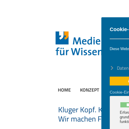
Cookie-
Diese Webs
Daten
HOME
KONZEPT
ANGEBOT
Cookie-Ein
Kluger Kopf. Klare Bot
Erfor
Wir machen Forschende
grund
funkt