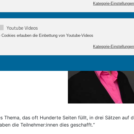
Kategorie-Einstellungen
mmunikationstrainings
en
Youtube Videos
k, Fernsehen oder in der
 Cookies erlauben die Einbettung von Youtube-Videos
us Medizin, Geistes-,
Kategorie-Einstellungen
ften.
uf Sie!
es Thema, das oft Hunderte Seiten füllt, in drei Sätzen au
aben die Teilnehmer:innen dies geschafft.“